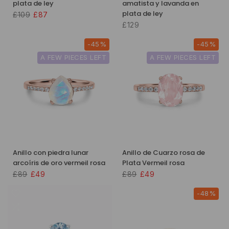
plata de ley
amatista y lavanda en
plata de ley
£109
£87
£129
-45%
-45%
A FEW PIECES LEFT
A FEW PIECES LEFT
Anillo con piedra lunar
Anillo de Cuarzo rosa de
arcoíris de oro vermeil rosa
Plata Vermeil rosa
£89
£49
£89
£49
-48%