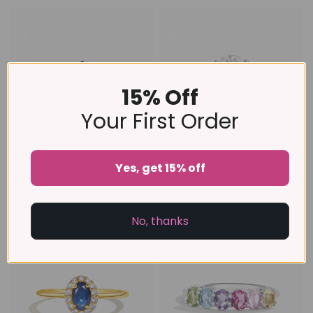
15% Off
Your First Order
Anillo con topacio azul
Anillo de amatista lavanda
Yes, get 15% off
suizo y azul Londres en
en plata de ley
plata de ley
£189
£95
No, thanks
-20%