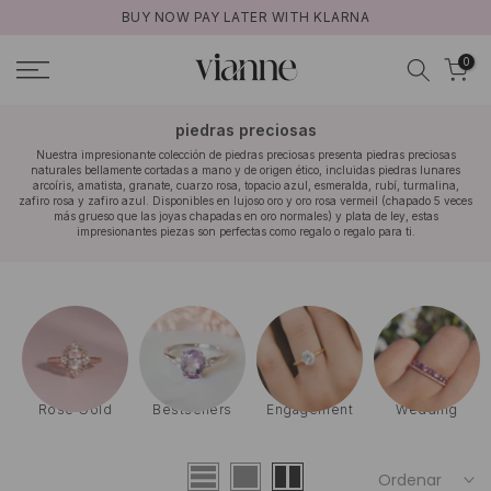
BUY NOW PAY LATER WITH KLARNA
Ir
al
0
contenido
piedras preciosas
Nuestra impresionante colección de piedras preciosas presenta piedras preciosas
naturales bellamente cortadas a mano y de origen ético, incluidas piedras lunares
arcoíris, amatista, granate, cuarzo rosa, topacio azul, esmeralda, rubí, turmalina,
zafiro rosa y zafiro azul. Disponibles en lujoso oro y oro rosa vermeil (chapado 5 veces
más grueso que las joyas chapadas en oro normales) y plata de ley, estas
impresionantes piezas son perfectas como regalo o regalo para ti.
Rose Gold
Bestsellers
Engagement
Wedding
Ordenar