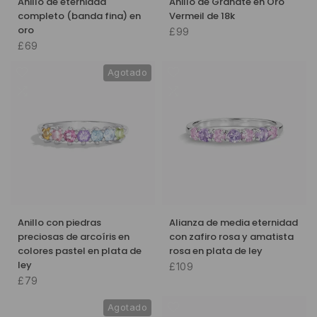
Anillo de eternidad
Anillo de Granate en Oro
completo (banda fina) en
Vermeil de 18k
oro
£99
£69
Agotado
Anillo con piedras
Alianza de media eternidad
preciosas de arcoíris en
con zafiro rosa y amatista
colores pastel en plata de
rosa en plata de ley
ley
£109
£79
Agotado