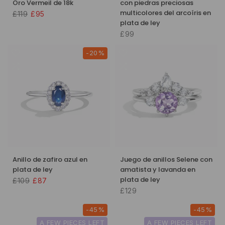
Oro Vermeil de 18k
con piedras preciosas
multicolores del arcoíris en
£119
£95
plata de ley
£99
-20%
Anillo de zafiro azul en
Juego de anillos Selene con
plata de ley
amatista y lavanda en
plata de ley
£109
£87
£129
-45%
-45%
A FEW PIECES LEFT
A FEW PIECES LEFT