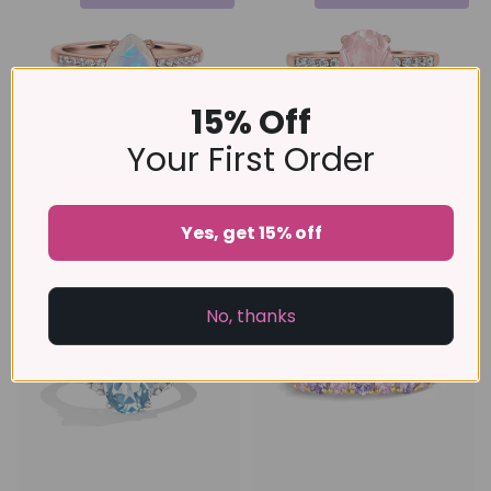
15% Off
Your First Order
Anillo con piedra lunar
Anillo de Cuarzo rosa de
arcoíris de oro vermeil rosa
Plata Vermeil rosa
Yes, get 15% off
£89
£49
£89
£49
No, thanks