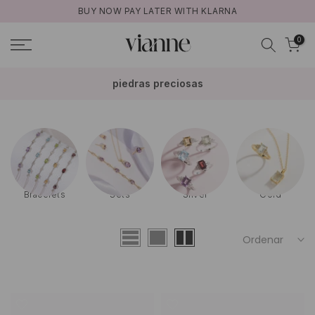
BUY NOW PAY LATER WITH KLARNA
Ir
al
0
contenido
piedras preciosas
Bracelets
Sets
Silver
Gold
Ordenar