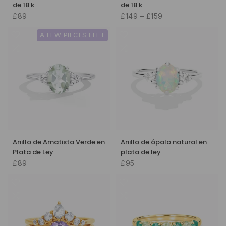
de 18 k
de 18 k
£89
£149 – £159
A FEW PIECES LEFT
Anillo de Amatista Verde en
Anillo de ópalo natural en
Plata de Ley
plata de ley
£89
£95