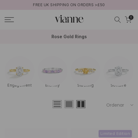
FREE UK SHIPPING ON ORDERS >£50
Ir
al
0
contenido
Rose Gold Rings
ng
Solitaire
Three-Stone
Halo
Birthstone
Ordenar
Limited Edition