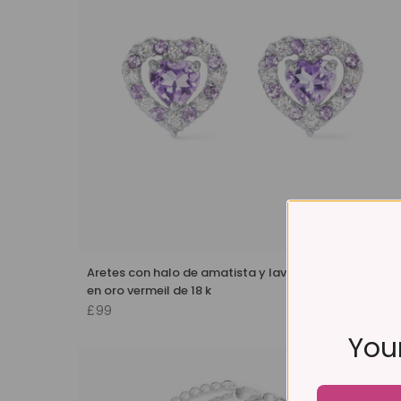
Aretes con halo de amatista y lavanda y chaquetas
en oro vermeil de 18 k
£99
Your