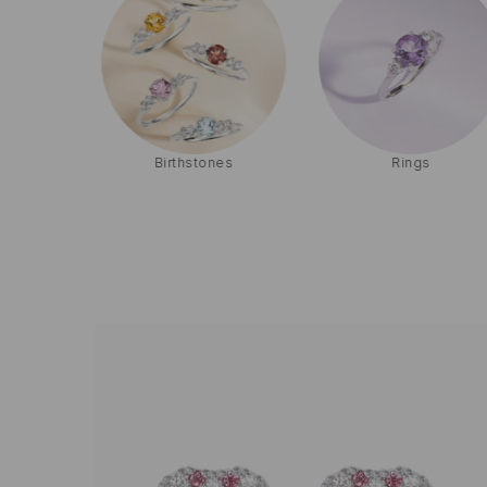
g
Birthstones
Rings