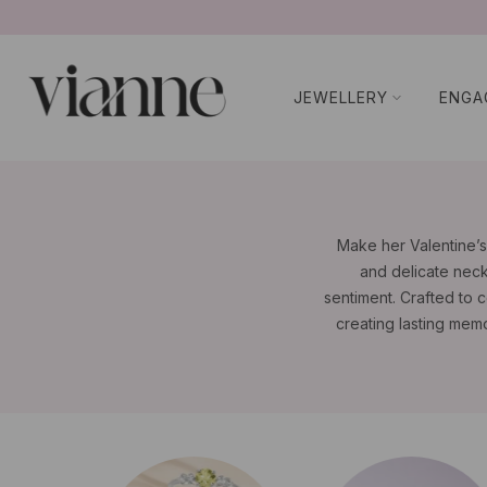
Ir
al
contenido
JEWELLERY
ENGA
Make her Valentine’s 
and delicate nec
sentiment. Crafted to 
creating lasting memo