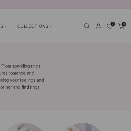
0
0
TS
COLLECTIONS
. From sparkling rings
tures romance and
ssing your feelings and
or her and find rings,