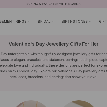
NATURAL GEMSTONES
GEMENT RINGS
BRIDAL
BIRTHSTONES
GIF
Valentine's Day Jewellery Gifts For Her
Day unforgettable with thoughtfully designed jewellery gifts for her
klaces to elegant bracelets and statement earrings, each piece cap
celebrate love and individuality, these designs are perfect for expre
ries on this special day. Explore our Valentine’s Day jewellery gifts f
necklaces, bracelets, and earrings that show your love.