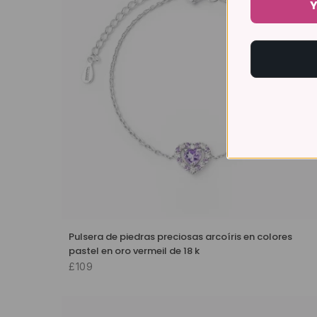
Y
Pulsera de piedras preciosas arcoíris en colores
pastel en oro vermeil de 18 k
£109