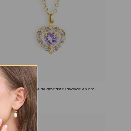
Collar con colgante de amatista lavanda en oro
vermeil de 18 k
£139 – £149