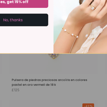
es, get 15% off
No, thanks
Pulsera de piedras preciosas arcoíris en colores
pastel en oro vermeil de 18 k
£125
-43%