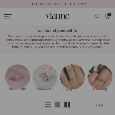
BUY NOW PAY LATER WITH KLARNA
Aller
au
0
contenu
colliers et pendentifs
Découvrez notre gamme de pendentifs et de colliers fabriqués à la main avec des
pierres précieuses authentiques telles que l'améthyste, le quartz rose, la citrine et des
diamants synthétiques haut de gamme. Tous sont disponibles en longueur réglable.
Parfait à porter au quotidien et fera d’excellents cadeaux pour vos proches.
Rose Gold
Bestsellers
Engagement
Wedding
Trier