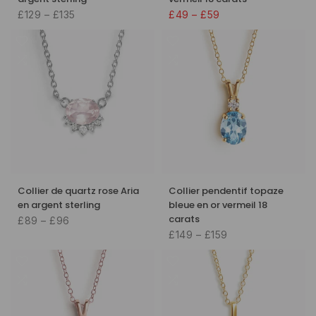
£129 – £135
£49 – £59
Collier de quartz rose Aria
Collier pendentif topaze
en argent sterling
bleue en or vermeil 18
carats
£89 – £96
£149 – £159