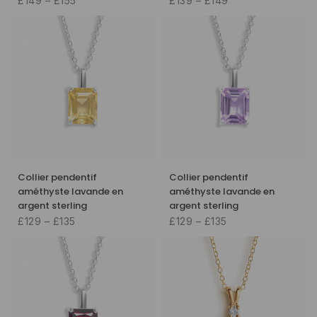
£149 – £155
£139 – £149
Collier pendentif
Collier pendentif
améthyste lavande en
améthyste lavande en
argent sterling
argent sterling
£129 – £135
£129 – £135