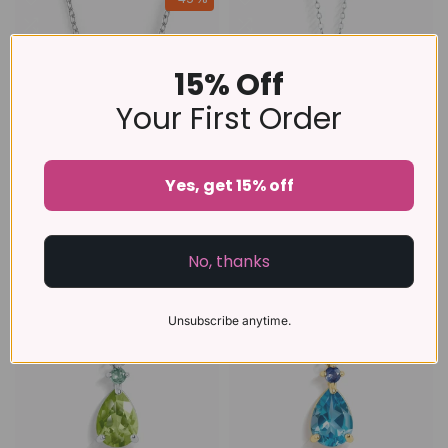
15% Off
Your First Order
Yes, get 15% off
Collier labradorite en
Collier pendentif
argent sterling
améthyste lavande en or
vermeil 18 carats
£49 – £59
No, thanks
£89 – £95
Unsubscribe anytime.