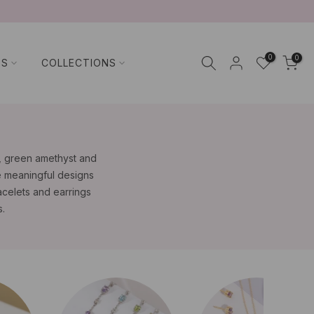
0
0
TS
COLLECTIONS
e, green amethyst and
e meaningful designs
racelets and earrings
.