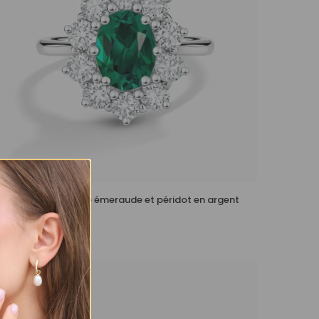
Jonc demi-éternité émeraude et péridot en argent
sterling
£259