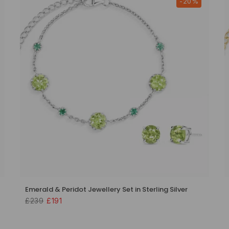
-20%
Emerald & Peridot Jewellery Set in Sterling Silver
£239
£191