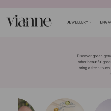
Aller
au
contenu
JEWELLERY
ENGA
Discover green gemst
other beautiful gre
bring a fresh touch 