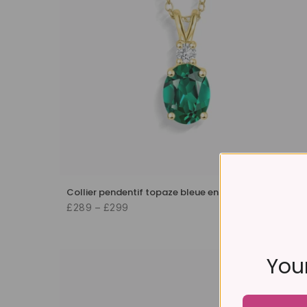
Collier pendentif topaze bleue en argent sterling
£289 – £299
Your