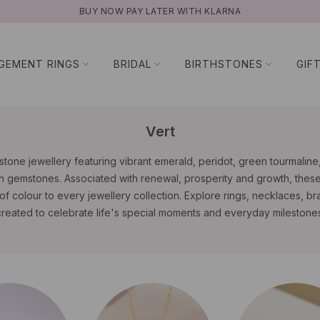
NATURAL GEMSTONES
GEMENT RINGS
BRIDAL
BIRTHSTONES
GIF
Vert
one jewellery featuring vibrant emerald, peridot, green tourmalin
en gemstones. Associated with renewal, prosperity and growth, thes
of colour to every jewellery collection. Explore rings, necklaces, b
created to celebrate life's special moments and everyday milestones