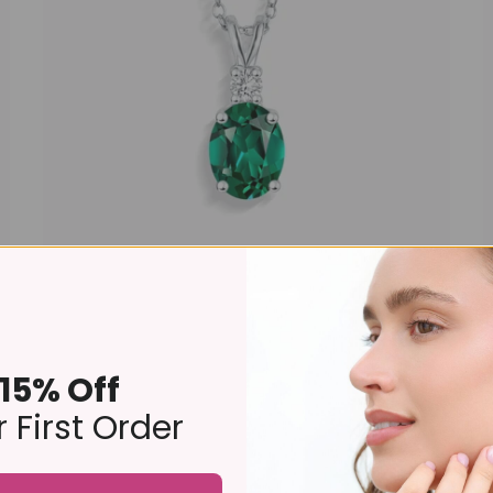
Collier pendentif topaze bleue en argent sterling
£269 – £275
15% Off
 First Order