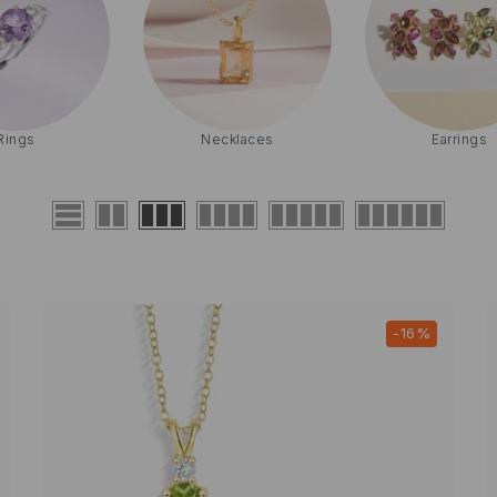
Necklaces
Earrings
-16%