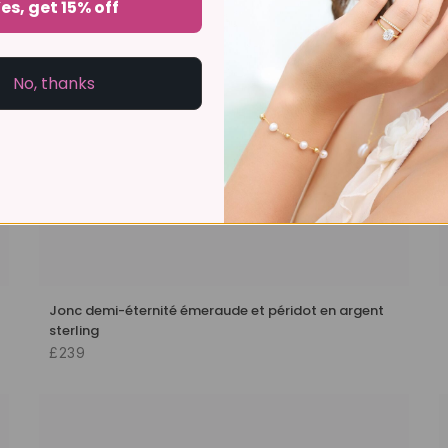
es, get 15% off
No, thanks
Jonc demi-éternité émeraude et péridot en argent
sterling
£239