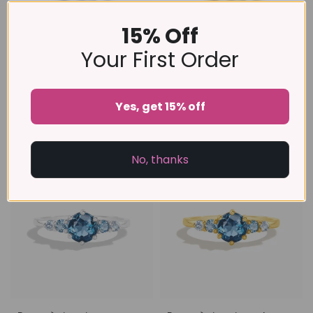
15% Off
Your First Order
Jonc d'éternité tourmaline
Jonc d'éternité tourmaline
Yes, get 15% off
rose ombré en argent
rose ombré en or vermeil 18
sterling
carats
£89
£99
No, thanks