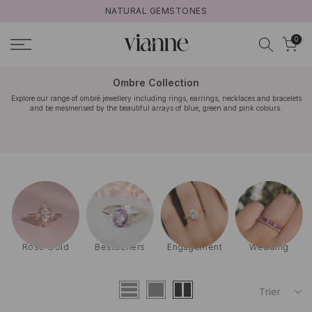
NATURAL GEMSTONES
Aller
au
0
contenu
Ombre Collection
Explore our range of ombré jewellery including rings, earrings, necklaces and bracelets
and be mesmerised by the beautiful arrays of blue, green and pink colours.
Rose Gold
Bestsellers
Engagement
Wedding
Trier