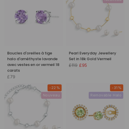
Boucles d'oreilles à tige
Pearl Everyday Jewellery
halo d'améthyste lavande
Set in 18k Gold Vermeil
avec vestes en or vermeil 18
£119
£95
carats
£79
-22%
-31%
Nouveau
Removable Halo