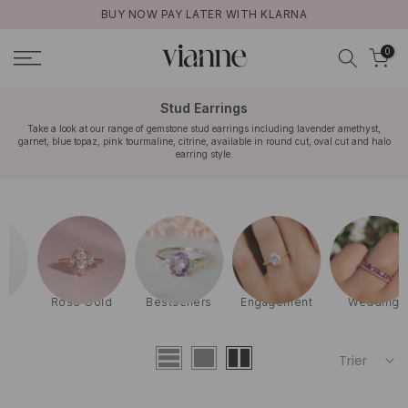
BUY NOW PAY LATER WITH KLARNA
Aller
au
0
contenu
Stud Earrings
Take a look at our range of gemstone stud earrings including lavender amethyst,
garnet, blue topaz, pink tourmaline, citrine, available in round cut, oval cut and halo
earring style.
Rose Gold
Bestsellers
Engagement
Wedding
Trier