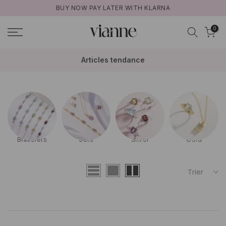
BUY NOW PAY LATER WITH KLARNA
Aller
au
0
contenu
Articles tendance
Bracelets
Sets
Silver
Gold
Trier