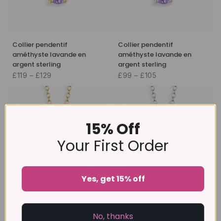
Collier pendentif
Collier pendentif
améthyste lavande en
améthyste lavande en
argent sterling
argent sterling
£119 – £129
£99 – £105
15% Off
Your First Order
Yes, get 15% off
Collier pendentif topaze
Collier pendentif topaze
bleue en or vermeil 18
bleue en or vermeil 18
No, thanks
carats
carats